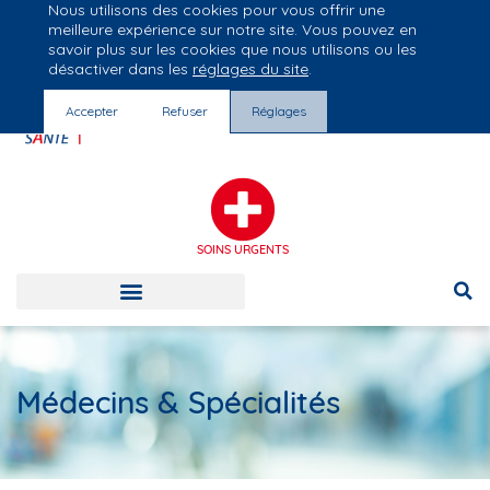
Nous utilisons des cookies pour vous offrir une
Groupe Vivalto Santé
meilleure expérience sur notre site. Vous pouvez en
Entre nous, la vie
savoir plus sur les cookies que nous utilisons ou les
désactiver dans les
réglages du site
.
Accepter
Refuser
Réglages
SOINS URGENTS
Médecins & Spécialités