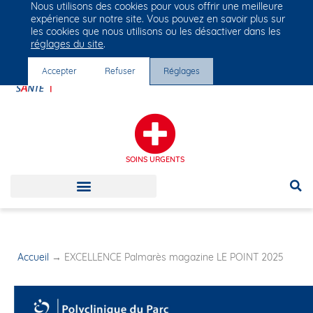
Nous utilisons des cookies pour vous offrir une meilleure
Groupe Vivalto Santé
expérience sur notre site. Vous pouvez en savoir plus sur
Entre nous, la vie
les cookies que nous utilisons ou les désactiver dans les
réglages du site
.
Accepter
Refuser
Réglages
SOINS URGENTS
Accueil
→
EXCELLENCE Palmarès magazine LE POINT 2025