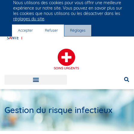
Nous utilisons des cookies pour vous offrir une meilleure
Groupe Vivalto Santé
expérience sur notre site. Vous pouvez en savoir plus sur
Entre nous, la vie
les cookies que nous utilisons ou les désactiver dans les
réglages du site
.
Accepter
Refuser
Réglages
SOINS URGENTS
Gestion du risque infectieux