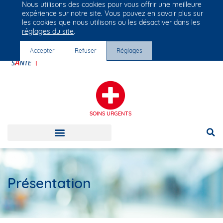
Nous utilisons des cookies pour vous offrir une meilleure
Groupe Vivalto Santé
expérience sur notre site. Vous pouvez en savoir plus sur
Entre nous, la vie
les cookies que nous utilisons ou les désactiver dans les
réglages du site
.
Accepter
Refuser
Réglages
SOINS URGENTS
Présentation