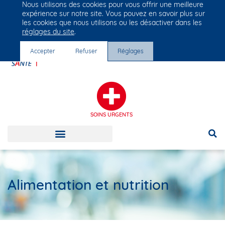
Nous utilisons des cookies pour vous offrir une meilleure
Groupe Vivalto Santé
expérience sur notre site. Vous pouvez en savoir plus sur
Entre nous, la vie
les cookies que nous utilisons ou les désactiver dans les
réglages du site
.
Accepter
Refuser
Réglages
SOINS URGENTS
Alimentation et nutrition