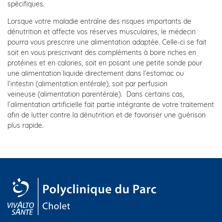
spécifiques.
Lorsque votre maladie entraîne des risques importants de
dénutrition et affecte vos réserves musculaires, le médecin
pourra vous prescrire une alimentation adaptée. Celle-ci se fait
soit en vous prescrivant des compléments à boire riches en
protéines et en calories, soit en posant une petite sonde pour
une alimentation liquide directement dans l’estomac ou
l’intestin (alimentation entérale), soit par perfusion
veineuse (alimentation parentérale). Dans certains cas,
l’alimentation artificielle fait partie intégrante de votre traitement
afin de lutter contre la dénutrition et de favoriser une guérison
plus rapide.