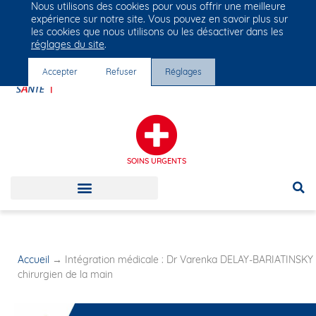
Nous utilisons des cookies pour vous offrir une meilleure
Groupe Vivalto Santé
expérience sur notre site. Vous pouvez en savoir plus sur
Entre nous, la vie
les cookies que nous utilisons ou les désactiver dans les
réglages du site
.
Accepter
Refuser
Réglages
SOINS URGENTS
Accueil
→
Intégration médicale : Dr Varenka DELAY-BARIATINSKY
chirurgien de la main