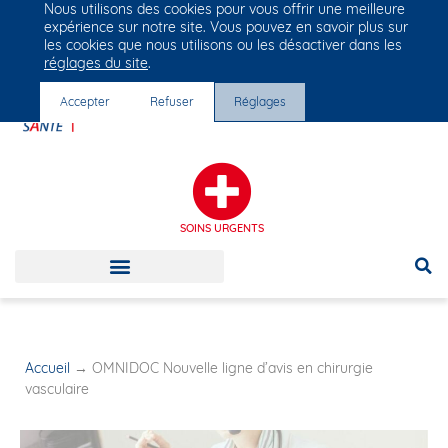
Nous utilisons des cookies pour vous offrir une meilleure
Groupe Vivalto Santé
expérience sur notre site. Vous pouvez en savoir plus sur
Entre nous, la vie
les cookies que nous utilisons ou les désactiver dans les
réglages du site
.
Accepter
Refuser
Réglages
SOINS URGENTS
Accueil
→
OMNIDOC Nouvelle ligne d’avis en chirurgie
vasculaire