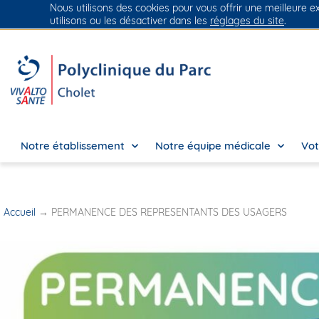
Nous utilisons des cookies pour vous offrir une meilleure e
Groupe Vivalto Santé
Entre nous, la vie
utilisons ou les désactiver dans les
réglages du site
.
Notre établissement
Notre équipe médicale
Vot
Accueil
→
PERMANENCE DES REPRESENTANTS DES USAGERS