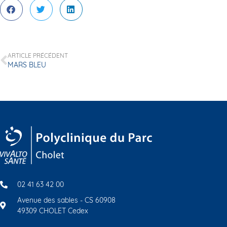
ARTICLE PRÉCÉDENT
MARS BLEU
02 41 63 42 00
Avenue des sables - CS 60908
49309 CHOLET Cedex