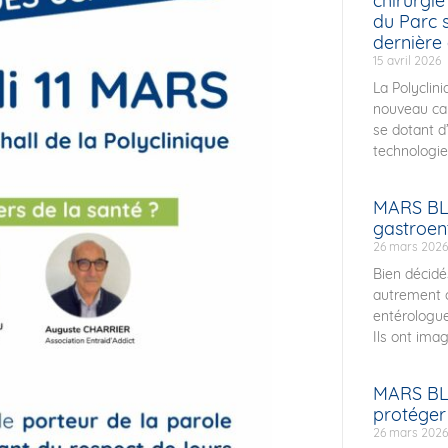
chirurgie
du Parc 
dernière 
15 avril 2026
La Polyclin
nouveau ca
se dotant d
technologie 
MARS BLE
gastroen
26 mars 2026
Bien décid
autrement c
entérologue
Ils ont ima
MARS BLE
protéger
26 mars 2026