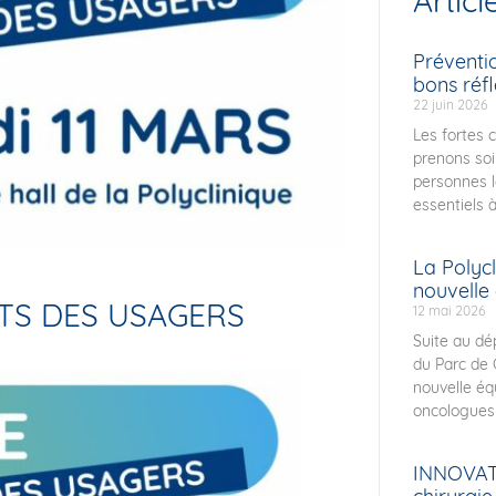
Articl
Préventi
bons réfl
22 juin 2026
Les fortes 
prenons soi
personnes le
essentiels à
La Polycl
nouvelle
TS DES USAGERS
12 mai 2026
Suite au dé
du Parc de 
nouvelle équ
oncologues 
INNOVATI