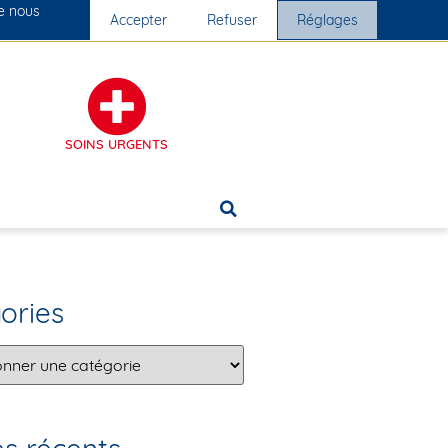
ue nous
Nos cliniques
Accepter
Nous rejoindre
Refuser
Réglages
SOINS URGENTS
ories