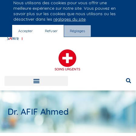
Nous utilisons des cookies pour vous offrir une
Groupe Vivalto Santé
meilleure expérience sur notre site. Vous pouvez en
Entre nous, la vie
savoir plus sur les cookies que nous utilisons ou les
désactiver dans les
réglages du site
.
Accepter
Refuser
Réglages
SOINS URGENTS
Dr. AFIF Ahmed