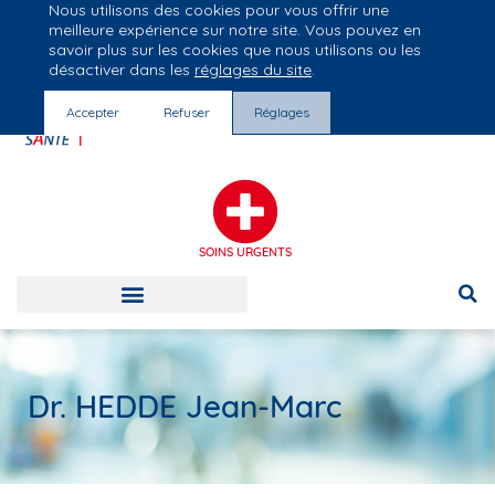
Nous utilisons des cookies pour vous offrir une
Groupe Vivalto Santé
meilleure expérience sur notre site. Vous pouvez en
Entre nous, la vie
savoir plus sur les cookies que nous utilisons ou les
désactiver dans les
réglages du site
.
Accepter
Refuser
Réglages
SOINS URGENTS
Dr. HEDDE Jean-Marc