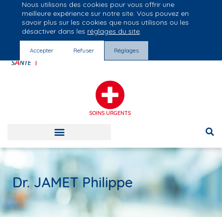
Nous utilisons des cookies pour vous offrir une
Groupe Vivalto Santé
meilleure expérience sur notre site. Vous pouvez en
Entre nous, la vie
savoir plus sur les cookies que nous utilisons ou les
désactiver dans les
réglages du site
.
Accepter
Refuser
Réglages
SOINS URGENTS
Dr. JAMET Philippe