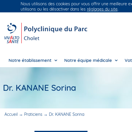
Nous utilisons des cookies pour vous offrir une meilleure e
Groupe Vivalto Santé
Entre nous, la vie
utilisons ou les désactiver dans les
réglages du site
.
Notre établissement
Notre équipe médicale
Vot
Dr. KANANE Sorina
Accueil
→
Praticiens
→
Dr. KANANE Sorina