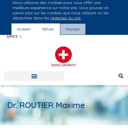
Nous utilisons des cookies pour vous offrir une
Groupe Vivalto Santé
meilleure expérience sur notre site. Vous pouvez en
Entre nous, la vie
savoir plus sur les cookies que nous utilisons ou les
désactiver dans les
réglages du site
.
Accepter
Refuser
Réglages
SOINS URGENTS
Dr. ROUTIER Maxime